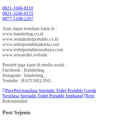
0821-1668-8110
0821-3246-0155
0877-5108-2207
Atau dapat temukan kami di :
www.batubeling.co.id
www.rentaltoiletportable.co.id
www.toiletportablejakarta.com
www.toiletportablesurabaya.com
www.sewatoilet.website
Peroleh juga kami di media sosial :
Facebook : Batubeling
Instagram : batubeling_
Youtube : BATUBELING
Prev
Previous
Jasa Spesialis Toilet Portable Gresik
Next
Jasa Spesialis Toilet Portable Jombang
Next
Rekomendasi
Post Sejenis