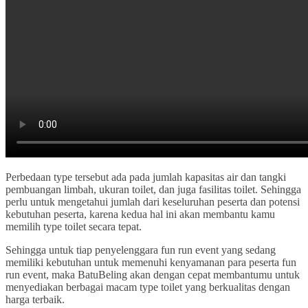
Perbedaan type tersebut ada pada jumlah kapasitas air dan tangki
pembuangan limbah, ukuran toilet, dan juga fasilitas toilet. Sehingga
perlu untuk mengetahui jumlah dari keseluruhan peserta dan potensi
kebutuhan peserta, karena kedua hal ini akan membantu kamu
memilih type toilet secara tepat.
Sehingga untuk tiap penyelenggara fun run event yang sedang
memiliki kebutuhan untuk memenuhi kenyamanan para peserta fun
run event, maka BatuBeling akan dengan cepat membantumu untuk
menyediakan berbagai macam type toilet yang berkualitas dengan
harga terbaik.