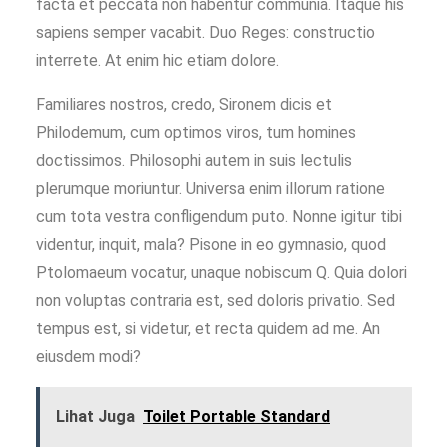
facta et peccata non habentur communia. Itaque his
sapiens semper vacabit. Duo Reges: constructio
interrete. At enim hic etiam dolore.
Familiares nostros, credo, Sironem dicis et
Philodemum, cum optimos viros, tum homines
doctissimos. Philosophi autem in suis lectulis
plerumque moriuntur. Universa enim illorum ratione
cum tota vestra confligendum puto. Nonne igitur tibi
videntur, inquit, mala? Pisone in eo gymnasio, quod
Ptolomaeum vocatur, unaque nobiscum Q. Quia dolori
non voluptas contraria est, sed doloris privatio. Sed
tempus est, si videtur, et recta quidem ad me. An
eiusdem modi?
Lihat Juga
Toilet Portable Standard