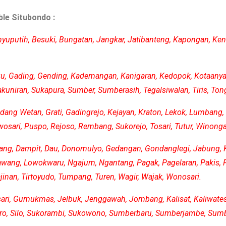
ble Situbondo :
yuputih, Besuki, Bungatan, Jangkar, Jatibanteng, Kapongan, Ken
gu, Gading, Gending, Kademangan, Kanigaran, Kedopok, Kotaanyar, 
kuniran, Sukapura, Sumber, Sumberasih, Tegalsiwalan, Tiris, T
ndang Wetan, Grati, Gadingrejo, Kejayan, Kraton, Lekok, Lumbang,
osari, Puspo, Rejoso, Rembang, Sukorejo, Tosari, Tutur, Winong
wang, Dampit, Dau, Donomulyo, Gedangan, Gondanglegi, Jabung, 
ang, Lowokwaru, Ngajum, Ngantang, Pagak, Pagelaran, Pakis, P
nan, Tirtoyudo, Tumpang, Turen, Wagir, Wajak, Wonosari.
lsari, Gumukmas, Jelbuk, Jenggawah, Jombang, Kalisat, Kaliwat
boro, Silo, Sukorambi, Sukowono, Sumberbaru, Sumberjambe, Sumb