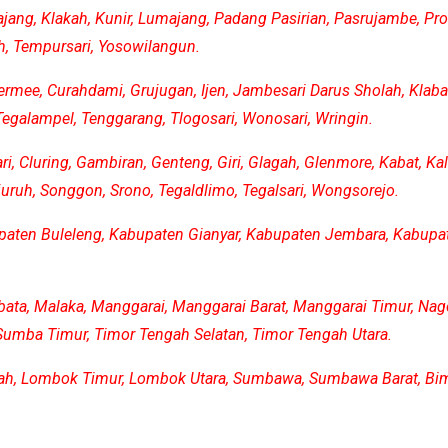
gjajang, Klakah, Kunir, Lumajang, Padang Pasirian, Pasrujambe,
, Tempursari, Yosowilangun.
rmee, Curahdami, Grujugan, Ijen, Jambesari Darus Sholah, Klaban
galampel, Tenggarang, Tlogosari, Wonosari, Wringin.
, Cluring, Gambiran, Genteng, Giri, Glagah, Glenmore, Kabat, Kal
uruh, Songgon, Srono, Tegaldlimo, Tegalsari, Wongsorejo.
paten Buleleng, Kabupaten Gianyar, Kabupaten Jembara, Kabup
mbata, Malaka, Manggarai, Manggarai Barat, Manggarai Timur, Nag
umba Timur, Timor Tengah Selatan, Timor Tengah Utara.
h, Lombok Timur, Lombok Utara, Sumbawa, Sumbawa Barat, Bi