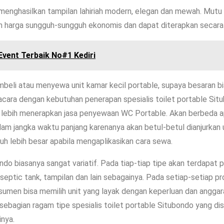
enghasilkan tampilan lahiriah modern, elegan dan mewah. Mutu
harga sungguh-sungguh ekonomis dan dapat diterapkan secara n
Event Terbaik No#1 Kediri
membeli atau menyewa unit kamar kecil portable, supaya besaran b
au acara dengan kebutuhan penerapan spesialis toilet portable S
 lebih menerapkan jasa penyewaan WC Portable. Akan berbeda ap
m jangka waktu panjang karenanya akan betul-betul dianjurkan u
uh lebih besar apabila mengaplikasikan cara sewa.
ndo biasanya sangat variatif. Pada tiap-tiap tipe akan terdapat p
 septic tank, tampilan dan lain sebagainya. Pada setiap-setiap 
onsumen bisa memilih unit yang layak dengan keperluan dan angga
agian ragam tipe spesialis toilet portable Situbondo yang dis
inya.