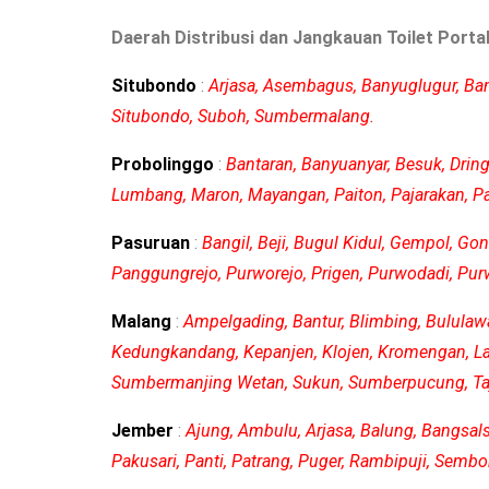
Daerah Distribusi dan Jangkauan Toilet Porta
Situbondo
:
Arjasa, Asembagus, Banyuglugur, Ban
Situbondo, Suboh, Sumbermalang.
Probolinggo
:
Bantaran, Banyuanyar, Besuk, Drin
Lumbang, Maron, Mayangan, Paiton, Pajarakan, Pa
Pasuruan
:
Bangil, Beji, Bugul Kidul, Gempol, Go
Panggungrejo, Purworejo, Prigen, Purwodadi, Purw
Malang
:
Ampelgading, Bantur, Blimbing, Bulula
Kedungkandang, Kepanjen, Klojen, Kromengan, Law
Sumbermanjing Wetan, Sukun, Sumberpucung, Taji
Jember
:
Ajung, Ambulu, Arjasa, Balung, Bangsa
Pakusari, Panti, Patrang, Puger, Rambipuji, Sem