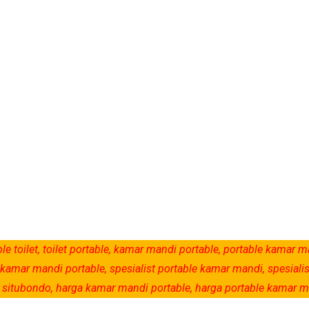
le toilet, toilet portable, kamar mandi portable, portable kamar m
list kamar mandi portable, spesialist portable kamar mandi, spesiali
table situbondo, harga kamar mandi portable, harga portable kamar 