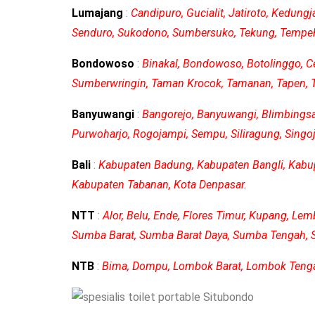
Lumajang
:
Candipuro, Gucialit, Jatiroto, Kedun
Senduro, Sukodono, Sumbersuko, Tekung, Tempeh
Bondowoso
:
Binakal, Bondowoso, Botolinggo, Ce
Sumberwringin, Taman Krocok, Tamanan, Tapen, Te
Banyuwangi
:
Bangorejo, Banyuwangi, Blimbingsari
Purwoharjo, Rogojampi, Sempu, Siliragung, Singoj
Bali
:
Kabupaten Badung, Kabupaten Bangli, Kabu
Kabupaten Tabanan, Kota Denpasar.
NTT
:
Alor, Belu, Ende, Flores Timur, Kupang, Le
Sumba Barat, Sumba Barat Daya, Sumba Tengah, S
NTB
:
Bima, Dompu, Lombok Barat, Lombok Tenga