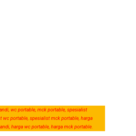
andi, wc portable, mck portable, spesialist
st wc portable, spesialist mck portable, harga
mandi, harga wc portable, harga mck portable.