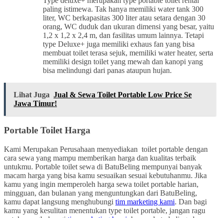
Type deluxe+ merupakan type portable toilet rental
paling istimewa. Tak hanya memiliki water tank 300
liter, WC berkapasitas 300 liter atau setara dengan 30
orang, WC duduk dan ukuran dimensi yang besar, yaitu
1,2 x 1,2 x 2,4 m, dan fasilitas umum lainnya. Tetapi
type Deluxe+ juga memiliki exhaus fan yang bisa
membuat toilet terasa sejuk, memiliki water heater, serta
memiliki design toilet yang mewah dan kanopi yang
bisa melindungi dari panas ataupun hujan.
Lihat Juga
Jual & Sewa Toilet Portable Low Price Se
Jawa Timur!
Portable Toilet Harga
Kami Merupakan Perusahaan menyediakan toilet portable dengan
cara sewa yang mampu memberikan harga dan kualitas terbaik
untukmu. Portable toilet sewa di BatuBeling mempunyai banyak
macam harga yang bisa kamu sesuaikan sesuai kebutuhanmu. Jika
kamu yang ingin memperoleh harga sewa toilet portable harian,
mingguan, dan bulanan yang menguntungkan dari BatuBeling,
kamu dapat langsung menghubungi
tim marketing kami
. Dan bagi
kamu yang kesulitan menentukan type toilet portable, jangan ragu