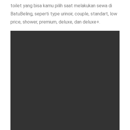
toilet yang bisa kamu pilih saat melakukan sewa di
BatuBeling, seperti type urinoir, couple, standart, low
price, shower, premium, deluxe, dan deluxe+.