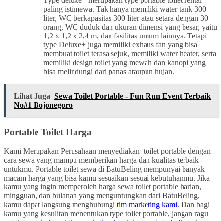
Type deluxe+ merupakan type portable toilet rental
paling istimewa. Tak hanya memiliki water tank 300
liter, WC berkapasitas 300 liter atau setara dengan 30
orang, WC duduk dan ukuran dimensi yang besar, yaitu
1,2 x 1,2 x 2,4 m, dan fasilitas umum lainnya. Tetapi
type Deluxe+ juga memiliki exhaus fan yang bisa
membuat toilet terasa sejuk, memiliki water heater, serta
memiliki design toilet yang mewah dan kanopi yang
bisa melindungi dari panas ataupun hujan.
Lihat Juga
Sewa Toilet Portable - Fun Run Event Terbaik
No#1 Bojonegoro
Portable Toilet Harga
Kami Merupakan Perusahaan menyediakan toilet portable dengan
cara sewa yang mampu memberikan harga dan kualitas terbaik
untukmu. Portable toilet sewa di BatuBeling mempunyai banyak
macam harga yang bisa kamu sesuaikan sesuai kebutuhanmu. Jika
kamu yang ingin memperoleh harga sewa toilet portable harian,
mingguan, dan bulanan yang menguntungkan dari BatuBeling,
kamu dapat langsung menghubungi
tim marketing kami
. Dan bagi
kamu yang kesulitan menentukan type toilet portable, jangan ragu