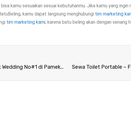
isa kamu sesuaikan sesuai kebutuhanmu. Jika kamu yang ingin m
 BatuBeling, kamu dapat langsung menghubungi
tim marketing ka
ungi
tim marketing kami
, karena batu beling akan dengan senang h
Portable Toilet Rentals Terbaik Untuk Wedding No#1 di Pamekasan
Sewa Toilet Portable – 