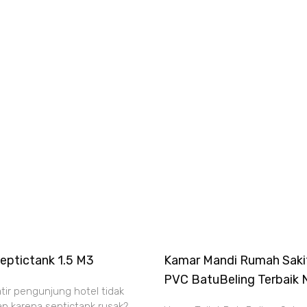
eptictank 1.5 M3
Kamar Mandi Rumah Saki
PVC BatuBeling Terbaik
ir pengunjung hotel tidak
n karena septictank rusak?