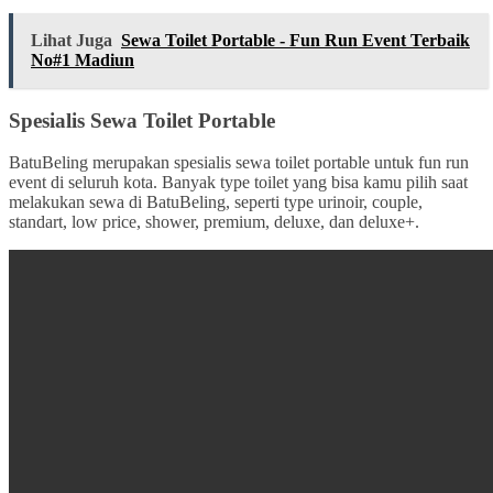
Lihat Juga
Sewa Toilet Portable - Fun Run Event Terbaik
No#1 Madiun
Spesialis Sewa Toilet Portable
BatuBeling merupakan spesialis sewa toilet portable untuk fun run
event di seluruh kota. Banyak type toilet yang bisa kamu pilih saat
melakukan sewa di BatuBeling, seperti type urinoir, couple,
standart, low price, shower, premium, deluxe, dan deluxe+.