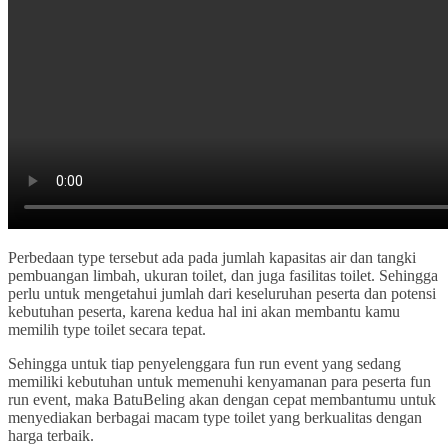
Perbedaan type tersebut ada pada jumlah kapasitas air dan tangki
pembuangan limbah, ukuran toilet, dan juga fasilitas toilet. Sehingga
perlu untuk mengetahui jumlah dari keseluruhan peserta dan potensi
kebutuhan peserta, karena kedua hal ini akan membantu kamu
memilih type toilet secara tepat.
Sehingga untuk tiap penyelenggara fun run event yang sedang
memiliki kebutuhan untuk memenuhi kenyamanan para peserta fun
run event, maka BatuBeling akan dengan cepat membantumu untuk
menyediakan berbagai macam type toilet yang berkualitas dengan
harga terbaik.