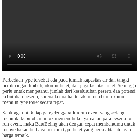
Perbedaan type tersebut ada pada jumlah kapasitas air dan tangki
pembuangan limbah, ukuran toilet, dan juga fasilitas toilet. Sehingga
perlu untuk mengetahui jumlah dari keseluruhan peserta dan potensi
kebutuhan peserta, karena kedua hal ini akan membantu kamu
memilih type toilet secara tepat.
Sehingga untuk tiap penyelenggara fun run event yang sedang
memiliki kebutuhan untuk memenuhi kenyamanan para peserta fun
run event, maka BatuBeling akan dengan cepat membantumu untuk
menyediakan berbagai macam type toilet yang berkualitas dengan
harga terbaik.