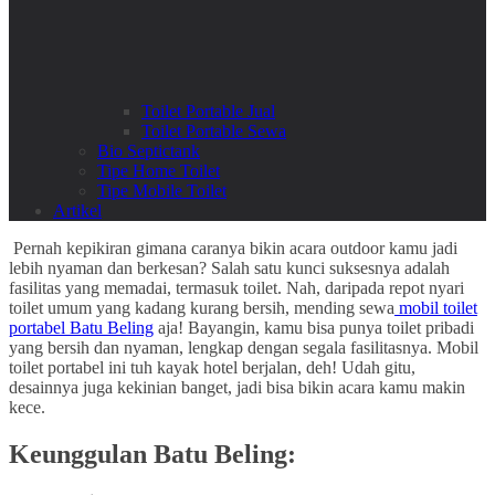
Toilet Portable Jual
Toilet Portable Sewa
Bio Septictank
Tipe Home Toilet
Tipe Mobile Toilet
Artikel
Pernah kepikiran gimana caranya bikin acara outdoor kamu jadi
lebih nyaman dan berkesan? Salah satu kunci suksesnya adalah
fasilitas yang memadai, termasuk toilet. Nah, daripada repot nyari
toilet umum yang kadang kurang bersih, mending sewa
mobil toilet
portabel Batu Beling
aja! Bayangin, kamu bisa punya toilet pribadi
yang bersih dan nyaman, lengkap dengan segala fasilitasnya. Mobil
toilet portabel ini tuh kayak hotel berjalan, deh! Udah gitu,
desainnya juga kekinian banget, jadi bisa bikin acara kamu makin
kece.
Keunggulan Batu Beling: